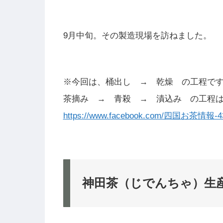
9月中旬。その製造現場を訪ねました。
※今回は、桶出し → 乾燥 の工程で
茶摘み → 青殺 → 漬込み の工程はF
https://www.facebook.com/四国お茶情報-43
神田茶（じでんちゃ）生