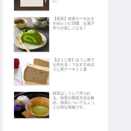
レ。
【抹茶】抹茶ケーキおす
すめレシピ18選 お菓子
作りが楽しくなる！
【ほうじ茶】ほうじ茶で
も作れる！？おすすめほ
うじ茶ケーキ１１選
抹茶はこうして作られ
る。抹茶の製造方法を解
説。抹茶についてちょっ
とお得な情報です。