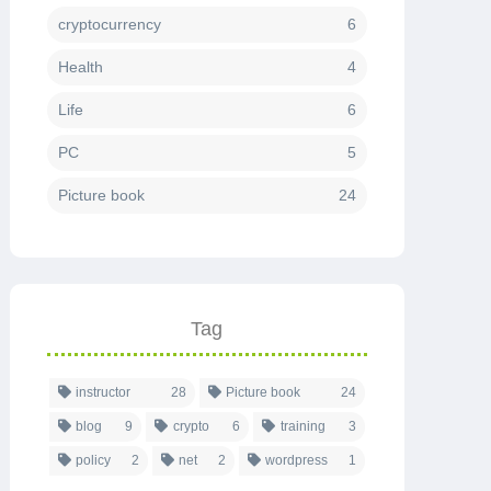
cryptocurrency
6
Health
4
Life
6
PC
5
Picture book
24
Tag
instructor
28
Picture book
24
blog
9
crypto
6
training
3
policy
2
net
2
wordpress
1