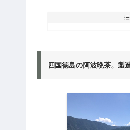
四国徳島の阿波晩茶。製