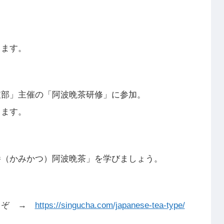
します。
支部」主催の「阿波晩茶研修」に参加。
します。
勝（かみかつ）阿波晩茶」を学びましょう。
うぞ →
https://singucha.com/japanese-tea-type/