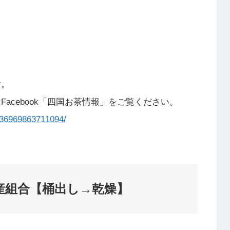
す。
acebook「四国お茶情報」をご覧ください。
6969863711094/
産組合【桶出し→乾燥】