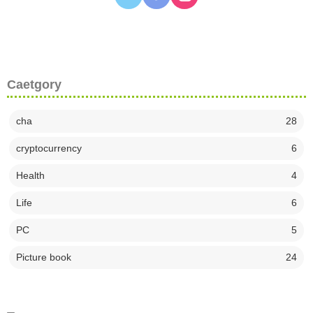
Caetgory
cha
28
cryptocurrency
6
Health
4
Life
6
PC
5
Picture book
24