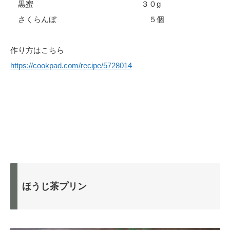
黒蜜 ３０g
さくらんぼ ５個
作り方はこちら
https://cookpad.com/recipe/5728014
ほうじ茶プリン