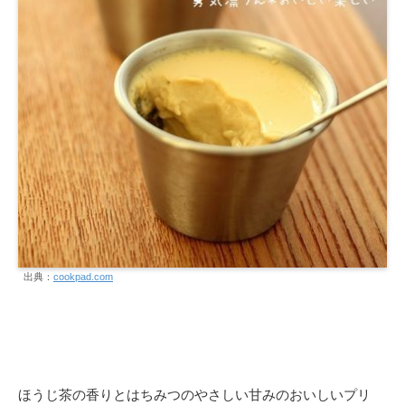
出典：
cookpad.com
ほうじ茶の香りとはちみつのやさしい甘みのおいしいプリ