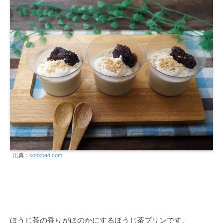
出典：
cookpad.com
ほうじ茶の香りがほのかにするほうじ茶プリンです。