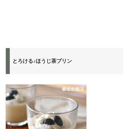
とろける♪ほうじ茶プリン