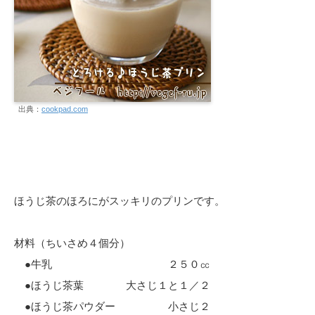
出典：
cookpad.com
ほうじ茶のほろにがスッキリのプリンです。
材料（ちいさめ４個分）
●牛乳 ２５０㏄
●ほうじ茶葉 大さじ１と１／２
●ほうじ茶パウダー 小さじ２