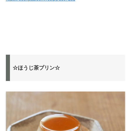
☆ほうじ茶プリン☆