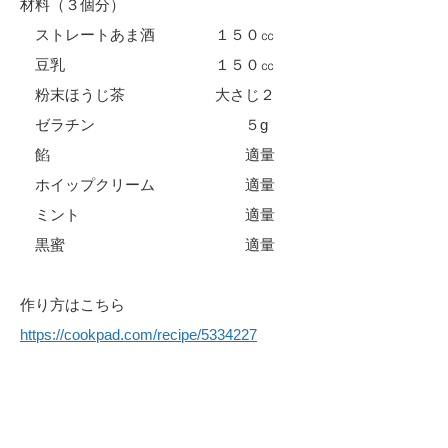
材料（３個分）
ストレートあま酒 １５０㏄
豆乳 １５０㏄
粉末ほうじ茶 大さじ２
ゼラチン ５g
餡 適量
ホイップクリーム 適量
ミント 適量
黒蜜 適量
作り方はこちら
https://cookpad.com/recipe/5334227