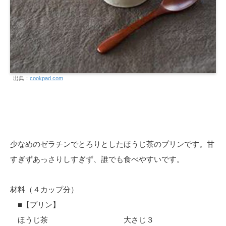
出典：
cookpad.com
少なめのゼラチンでとろりとしたほうじ茶のプリンです。甘
すぎずあっさりしすぎず、誰でも食べやすいです。
材料（４カップ分）
■【プリン】
ほうじ茶 大さじ３