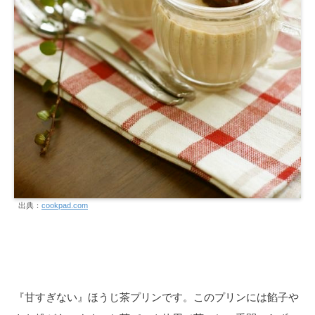
出典：
cookpad.com
『甘すぎない』ほうじ茶プリンです。このプリンには餡子や