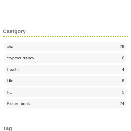
Caetgory
cha
28
cryptocurrency
6
Health
4
Life
6
PC
5
Picture book
24
Tag