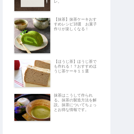
レ。
【抹茶】抹茶ケーキおす
すめレシピ18選 お菓子
作りが楽しくなる！
【ほうじ茶】ほうじ茶で
も作れる！？おすすめほ
うじ茶ケーキ１１選
抹茶はこうして作られ
る。抹茶の製造方法を解
説。抹茶についてちょっ
とお得な情報です。