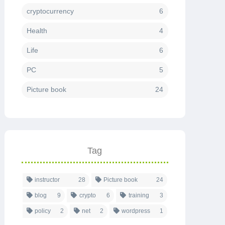
cryptocurrency
6
Health
4
Life
6
PC
5
Picture book
24
Tag
instructor
28
Picture book
24
blog
9
crypto
6
training
3
policy
2
net
2
wordpress
1