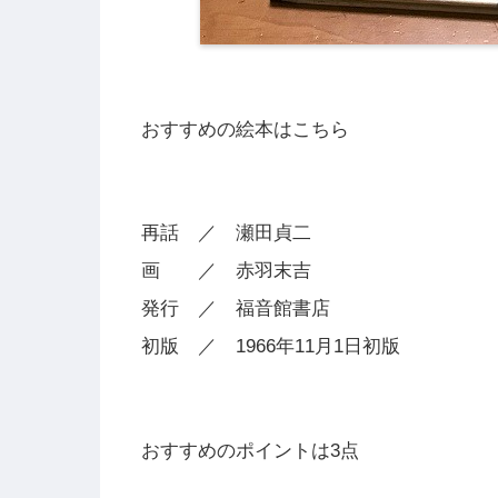
おすすめの絵本はこちら
再話 ／ 瀬田貞二
画 ／ 赤羽末吉
発行 ／ 福音館書店
初版 ／ 1966年11月1日初版
おすすめのポイントは3点